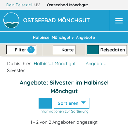
Dein Reiseziel:
MV
Ostseebad Mönchgut
OSTSEEBAD MÖNCHGUT
Halbinsel Mönchgut >
Angebote
Filter
1
Karte
Reisedaten
Du bist hier:
Halbinsel Mönchgut
Angebote
Silvester
Angebote: Silvester im Halbinsel
Mönchgut
Sortieren
Informationen zur Sortierung
1 - 2 von 2 Angeboten angezeigt