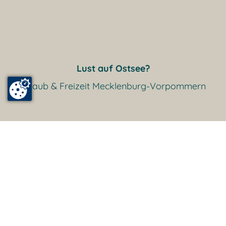
Lust auf Ostsee?
Urlaub & Freizeit Mecklenburg-Vorpommern
Eintrag anmelden
Impressum
Datenschutz
(Zustimmungseinstellungen)
Reiseversicherung
Newsletter