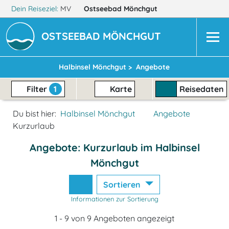
Dein Reiseziel:
MV
Ostseebad Mönchgut
OSTSEEBAD MÖNCHGUT
Halbinsel Mönchgut >
Angebote
Filter
1
Karte
Reisedaten
Du bist hier:
Halbinsel Mönchgut
Angebote
Kurzurlaub
Angebote: Kurzurlaub im Halbinsel
Mönchgut
Sortieren
Informationen zur Sortierung
1 - 9 von 9 Angeboten angezeigt