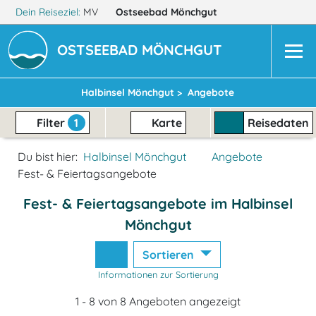
Dein Reiseziel:
MV
Ostseebad Mönchgut
OSTSEEBAD MÖNCHGUT
Halbinsel Mönchgut >
Angebote
Filter
1
Karte
Reisedaten
Du bist hier:
Halbinsel Mönchgut
Angebote
Fest- & Feiertagsangebote
Fest- & Feiertagsangebote im Halbinsel
Mönchgut
Sortieren
Informationen zur Sortierung
1 - 8 von 8 Angeboten angezeigt