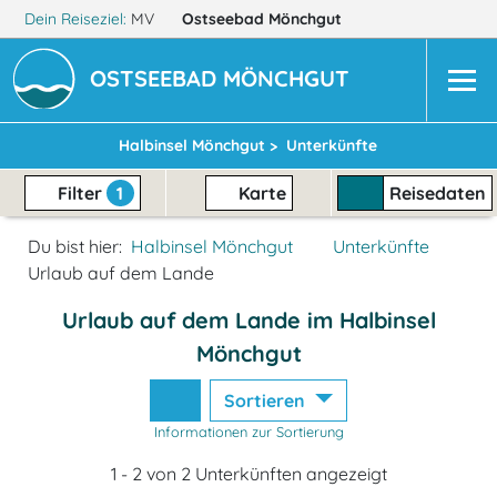
Dein Reiseziel:
MV
Ostseebad Mönchgut
OSTSEEBAD MÖNCHGUT
Halbinsel Mönchgut >
Unterkünfte
Filter
1
Karte
Reisedaten
Du bist hier:
Halbinsel Mönchgut
Unterkünfte
Urlaub auf dem Lande
Urlaub auf dem Lande im Halbinsel
Mönchgut
Sortieren
Informationen zur Sortierung
1 - 2 von 2 Unterkünften angezeigt