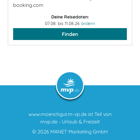
booking.com
Deine Reisedaten:
07.08. bis 11.08.26
ändern
Finden
www.moenchgut.m-vp.de ist Teil von
mvp.de - Urlaub & Freizeit
© 2026
MANET Marketing GmbH