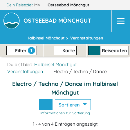
Dein Reiseziel:
MV
Ostseebad Mönchgut
OSTSEEBAD MÖNCHGUT
Halbinsel Mönchgut >
Veranstaltungen
Filter
1
Karte
Reisedaten
Du bist hier:
Halbinsel Mönchgut
Veranstaltungen
Electro / Techno / Dance
Electro / Techno / Dance im Halbinsel
Mönchgut
Sortieren
Informationen zur Sortierung
1 - 4 von 4 Einträgen angezeigt