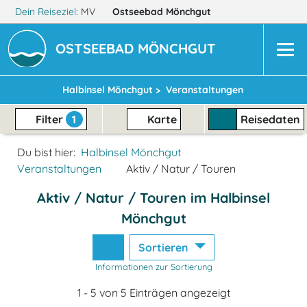
Dein Reiseziel:
MV
Ostseebad Mönchgut
OSTSEEBAD MÖNCHGUT
Halbinsel Mönchgut >
Veranstaltungen
Filter
1
Karte
Reisedaten
Du bist hier:
Halbinsel Mönchgut
Veranstaltungen
Aktiv / Natur / Touren
Aktiv / Natur / Touren im Halbinsel
Mönchgut
Sortieren
Informationen zur Sortierung
1 - 5 von 5 Einträgen angezeigt