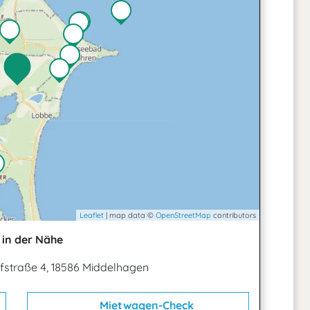
Leaflet
| map data ©
OpenStreetMap
contributors
in der Nähe
fstraße 4, 18586 Middelhagen
Mietwagen-Check