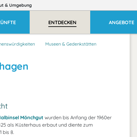
ut
& Umgebung
KÜNFTE
ENTDECKEN
ANGEBOTE
henswürdigkeiten
Museen & Gedenkstätten
lhagen
cht
albinsel Mönchgut
wurden bis Anfang der 1960er
825 als Küsterhaus erbaut und diente zum
 bis 8.