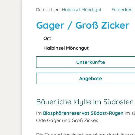
Du bist hier:
Halbinsel Mönchgut
Entdecken
Gager / Groß Zicker
Ort
Halbinsel Mönchgut
Unterkünfte
Angebote
Bäuerliche Idylle im Südoste
Im
Biosphärenreservat Südost-Rügen
im s
Orte Gager und Groß Zicker.
Die Gegend fasziniert vor allem durch ihre re