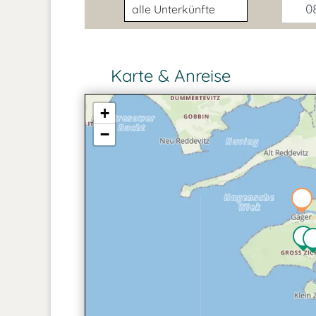
Unterkunftsart
08
Karte & Anreise
+
−